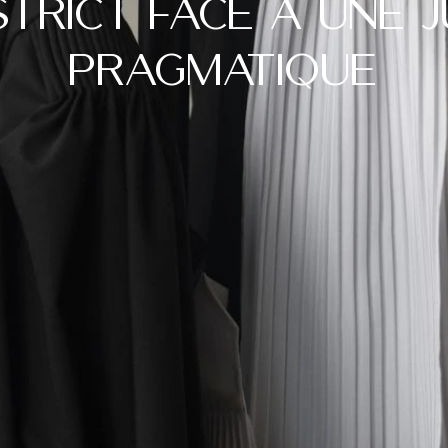
strict face à une 
pragmatique