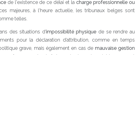
nce
de l'existence de ce délai et la
charge professionnelle ou
es majeures, à l'heure actuelle, les tribunaux belges sont
comme telles.
ans des situations d'
impossibilité physique
de se rendre au
ments pour la déclaration d’attribution, comme en temps
 politique grave, mais également en cas de
mauvaise gestion
les-mêmes, ayant entraîné un retard non-imputable au parent
ges sont plus enclins à octroyer un délai supplémentaire pour
fant au poste consulaire ou la commune belge compétent.
ntrée, est-il néanmoins de l’intérêt supérieur de cet enfant
positive, alors une extension du délai de cinq ans doit être
er que, ces dernières années, les tribunaux belges suivent