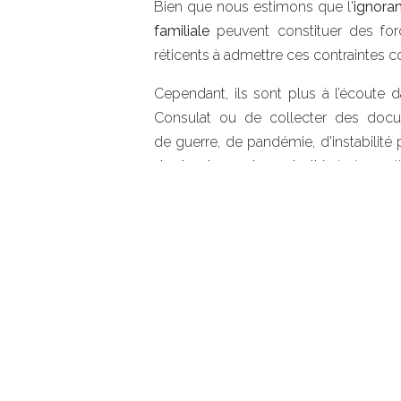
Bien que nous estimons que l'
ignora
familiale
peuvent constituer des forc
réticents à admettre ces contraintes 
Cependant, ils sont plus à l’écoute d
Consulat ou de collecter des docu
de guerre, de pandémie, d’instabilité
du dossier par les autorités
belges el
belge. Dans ce cas, les tribunaux bel
déclarer la nationalité belge de l'en
L’intérêt supérieur de l’enfant
Si la force majeure ne peut être démo
de devenir Belge ? Si la réponse est 
accordée. Il est heureux de constat
ce raisonnement également.