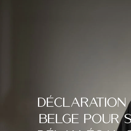
Déclaration 
belge pour s