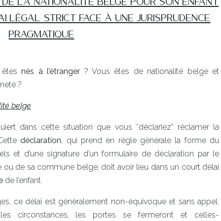
N DE LA NATIONALITé BELGE POUR SON ENFANT
AI LéGAL STRICT FACE à UNE JURISPRUDENCE
PRAGMATIQUE
e êtes
nés à l’étranger
? Vous êtes de nationalité belge et
nneté ?
lité belge
iert dans cette situation que vous “déclariez” réclamer la
 Cette
déclaration
, qui prend en règle générale la forme du
ls et d’une signature d’un formulaire de déclaration par le
 ou de sa commune belge, doit avoir lieu dans un court délai
ce
de l’enfant.
lges, ce délai est généralement non-équivoque et sans appel.
es circonstances, les portes se fermeront et celles-